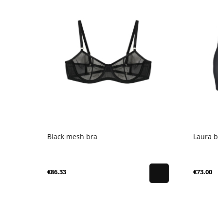
Black mesh bra
Laura b
€86.33
€73.00