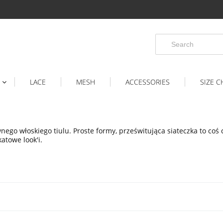
LACE
MESH
ACCESSORIES
SIZE C
go włoskiego tiulu. Proste formy, prześwitująca siateczka to coś c
atowe look'i.