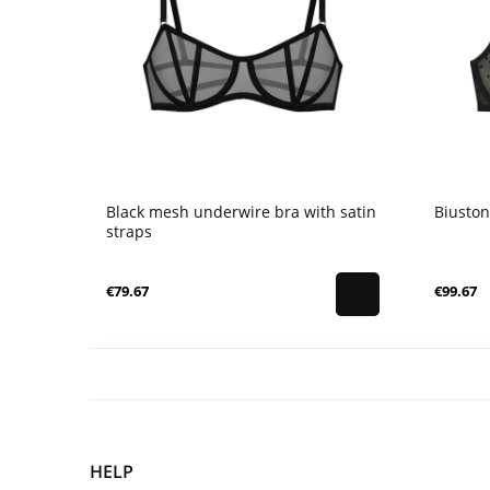
Black mesh underwire bra with satin
Biuston
straps
€79.67
€99.67
HELP