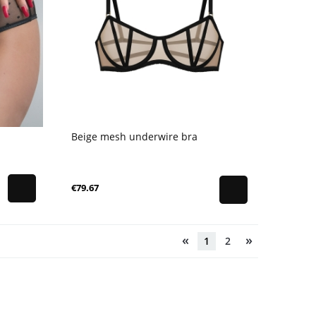
Beige mesh underwire bra
€79.67
«
»
1
2